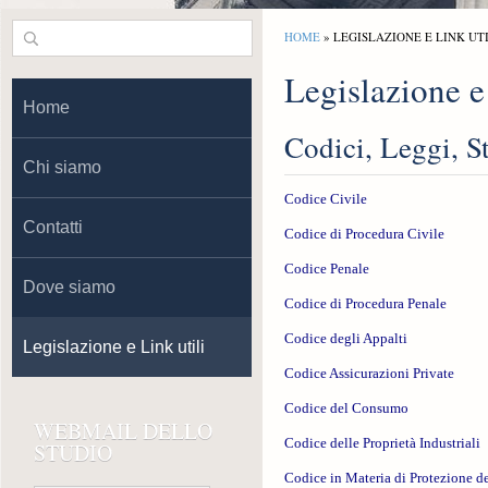
HOME
» LEGISLAZIONE E LINK UTI
Legislazione e
Home
Codici, Leggi, S
Chi siamo
Codice Civile
Contatti
Codice di Procedura Civile
Codice Penale
Dove siamo
Codice di Procedura Penale
Codice degli Appalti
Legislazione e Link utili
Codice Assicurazioni Private
Codice del Consumo
WEBMAIL DELLO
Codice delle Proprietà Industriali
STUDIO
Codice in Materia di Protezione de